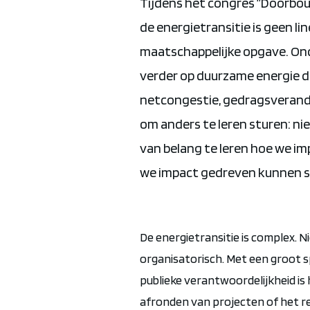
Tijdens het congres “Doorbouw
de energietransitie is geen l
maatschappelijke opgave. On
verder op duurzame energie d
netcongestie, gedragsverander
om anders te leren sturen: n
van belang te leren hoe we i
we impact gedreven kunnen st
De energietransitie is complex. N
organisatorisch. Met een groot 
publieke verantwoordelijkheid is h
afronden van projecten of het re