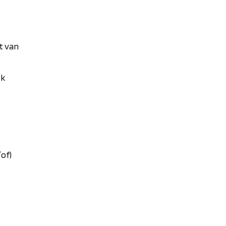
t van
ok
of)