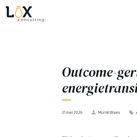
Outcome-geri
energietrans
31 mei 2026
Muriël Blaes