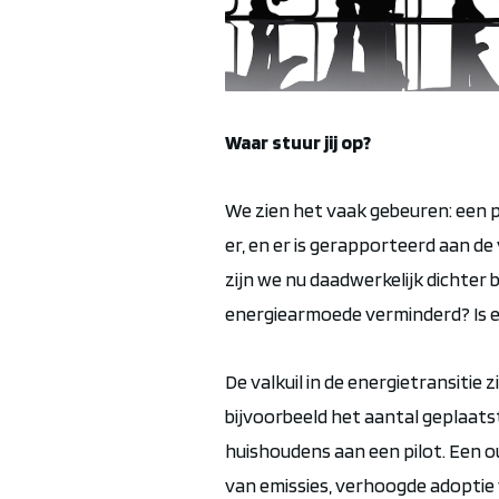
Waar stuur jij op?
We zien het vaak gebeuren: een p
er, en er is gerapporteerd aan de
zijn we nu daadwerkelijk dichte
energiearmoede verminderd? Is er
De valkuil in de energietransitie
bijvoorbeeld het aantal geplaat
huishoudens aan een pilot. Een
o
van emissies, verhoogde adoptie