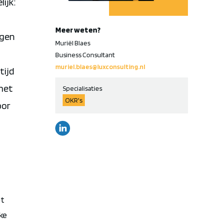
ijk:
Meer weten?
agen
Muriël Blaes
Business Consultant
muriel.blaes@luxconsulting.nl
tijd
 het
Specialisaties
OKR's
oor
et
ke