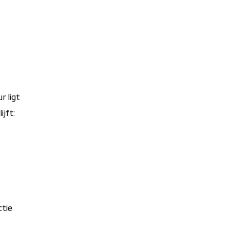
r ligt
jft:
ctie