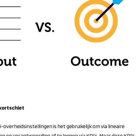
kortschiet
-overheidsinstellingen is het gebruikelijk om via lineaire
en en verantwoording af te leggen via KPI’s. Maar deze KPI’s