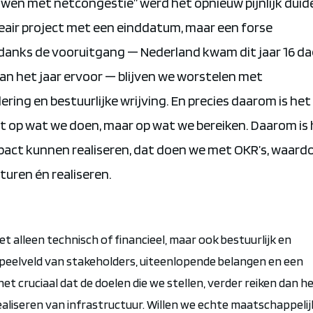
en met netcongestie” werd het opnieuw pijnlijk duidel
ineair project met een einddatum, maar een
forse
danks de vooruitgang — Nederland kwam dit jaar 16 d
an het jaar ervoor — blijven we worstelen met
ing en bestuurlijke wrijving. En precies daarom is het 
iet op wat we doen, maar op wat we
bereiken
. Daarom is
mpact kunnen realiseren, dat doen we met OKR’s, waard
uren én realiseren.
iet alleen technisch of financieel, maar
ook bestuurlijk
en
speelveld van stakeholders, uiteenlopende belangen en een
et cruciaal dat de doelen die we stellen, verder reiken dan h
aliseren van infrastructuur. Willen we echte maatschappelij