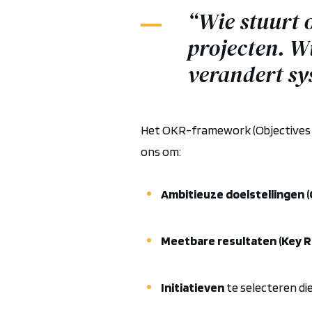
“Wie stuurt o
projecten. W
verandert sy
Het OKR-
framework
(
Objectives
ons om:
Ambitieuze doelstellingen (
Meetbare resultaten (Key R
Initiatieven
te selecteren die