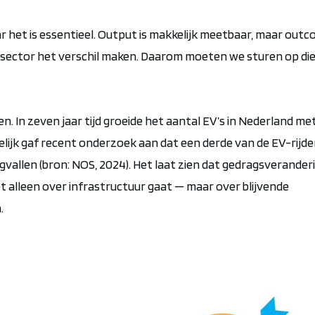
ar het is essentieel. Output is makkelijk meetbaar, maar out
s sector het verschil maken. Daarom moeten we sturen op di
en. In zeven jaar tijd groeide het aantal EV’s in Nederland me
elijk gaf recent onderzoek aan dat een derde van de EV-rijde
gvallen (bron: NOS, 2024). Het laat zien dat gedragsverander
iet alleen over infrastructuur gaat — maar over blijvende
.