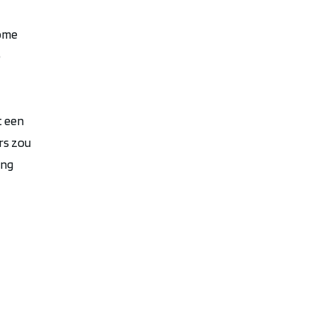
come
e
t een
rs zou
ing