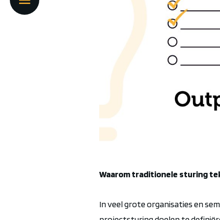
Waarom traditionele sturing te
In veel grote organisaties en semi
projectsturing doelen te definiër