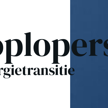
ploper
rgietransitie