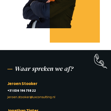
Waar spreken we af?
Jeroen Stooker
+31 (0)6 196 758 22
jeroen.stooker@luxconsulting.nl
Jonathan Zigter