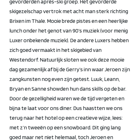
gevorderden après-ski groep. Het gevorderde
skigezelschap vertrok met acht man sterk richting
Brixen
im
Thale
. Mooie brede pistes en een heerlijke
lunch onder het genot van 90’s muziek (voor menig
Luxer onbekende muziek). De andere
Luxers
hebben
zich goed vermaakt in het skigebied van
Westendorf
. Natuurlijk sloten we ook deze mooie
dag gezamenlijk af bij de Gerry’s
inn
waar Jeroen
zijn
zangkunsten nog even zijn getest. Luuk,
Leann
,
Bryan en Sanne showden hun dans skills op de bar.
Door de gezelligheid waren we de tijd vergeten en
bijna te laat voor ons diner. Dus haastten we ons
terug naar het hotel op een creatieve wijze, lees:
met z’n tweeën op een snowboard. Dit ging lang
goed maar net niet helemaal, toch Jeroen en