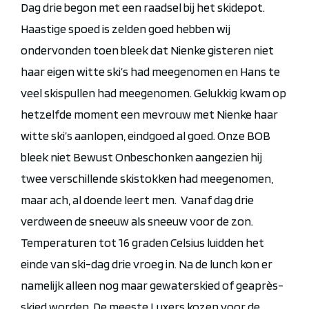
Dag drie begon met een raadsel bij het skidepot.
Haastige spoed is zelden goed hebben wij
ondervonden toen bleek dat Nienke gisteren niet
haar eigen witte ski’s had meegenomen en Hans te
veel skispullen had meegenomen. Gelukkig kwam op
hetzelfde moment een mevrouw met Nienke haar
witte ski’s aanlopen, eindgoed al goed. Onze BOB
bleek niet Bewust
Onbeschonken
aangezien hij
twee verschillende skistokken had meegenomen,
maar ach, al doende leert men. Vanaf dag drie
verdween de sneeuw als sneeuw voor de zon.
Temperaturen tot 16 graden Celsius luidden het
einde van ski-dag drie vroeg in. Na de lunch kon er
namelijk alleen nog maar gewaterskied of geaprès-
skied worden. De meeste
Luxers
kozen voor de