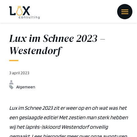
Lux im Schnee 2023 –
Westendorf
3 april 2023
Algemeen
Lux
im
Schnee
2023 zit er weer op en oh wat was het
een geslaagde editie! Met zestien man sterk hebben
wij het (
après
-)skioord
Westendorf
onveilig
gemaakt. Lees hieronder meer over onze avonturen