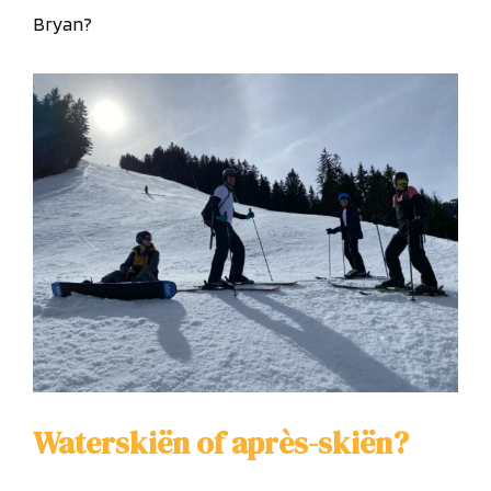
Bryan?
Waterskiën of apr
è
s-skiën?