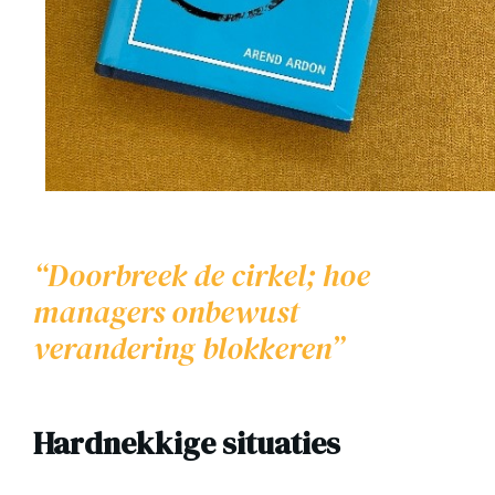
“Doorbreek de cirkel; hoe
managers onbewust
verandering blokkeren”
Hardnekkige situaties