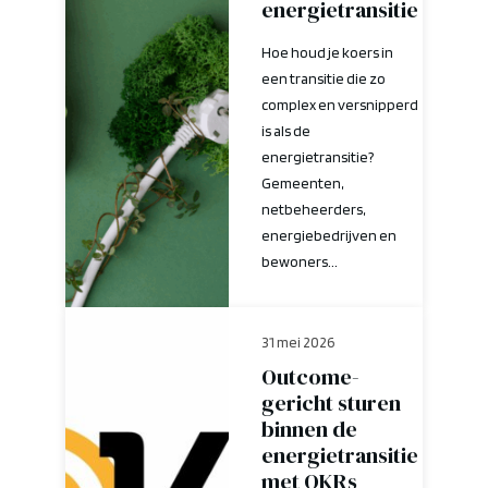
energietransitie
Hoe houd je koers in
een transitie die zo
complex en versnipperd
is als de
energietransitie?
Gemeenten,
netbeheerders,
energiebedrijven en
bewoners...
31 mei 2026
Outcome-
gericht sturen
binnen de
energietransitie
met OKRs