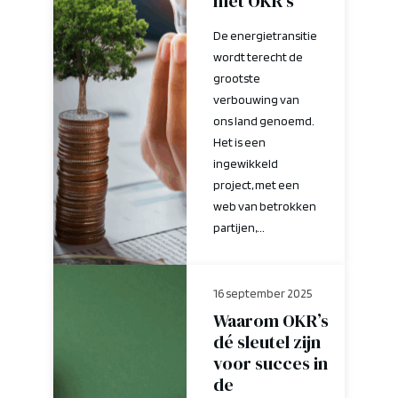
met OKR’s
De energietransitie
wordt terecht de
grootste
verbouwing van
ons land genoemd.
Het is een
ingewikkeld
project, met een
web van betrokken
partijen,...
16 september 2025
Waarom OKR’s
dé sleutel zijn
voor succes in
de