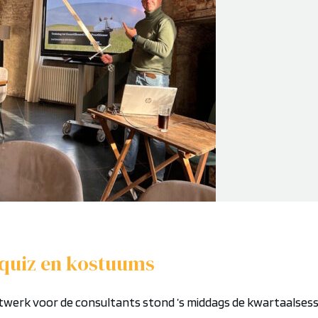
quiz en kostuums
ctwerk
voor
de consultants
stond ’s middags de
kwartaalsess