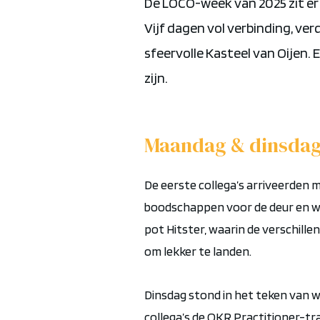
De LOCO-week van 2025 zit er
Vijf dagen vol verbinding, verd
sfeervolle
Kasteel van Oijen
. 
zijn.
Maandag & dinsda
De eerste collega’s arriveerden
boodschappen voor de deur en we
pot
Hitster
, waarin de
verschille
om lekker te landen.
Dinsdag stond in het teken van w
collega’s de
OKR Practitioner-tra