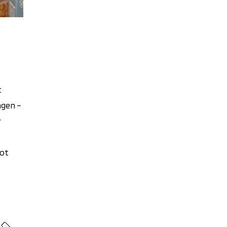
t
ngen
–
r
tot