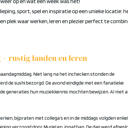
 weer op en wát een week was het
!
ieping, sport, spel en inspiratie op een unieke locatie: h
Een plek waar werken, leren en plezier
perfect te combi
g
–
rustig landen
en
leren
 maandagmiddag. Niet lang na het inchecken stonden de
rd de sushi bezorgd. De avond eindigde met een fanatieke
nde
generaties hun muziekkennis mochten bewijzen.
Al met al
erken, bijpraten
met
collega’s
en
in de
middags
volgden enke
ining
verzorgd door
Muriel en Jonathan. De dag werd afgesl