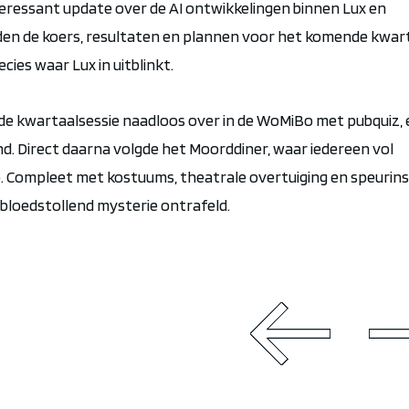
teressant update over
de
AI
ontwikkelingen
binnen Lux en
lden de koers, resultaten en plannen voor het komende kwar
recies waar Lux in uitblinkt.
 de kwartaalsessie naadloos over in de
WoMiBo
met
pubquiz
,
. Direct daarna volgde het
Moorddiner
, waar iedereen vol
op. Compleet met kostuums, theatrale overtuiging en speurins
bloedstollend mysterie ontrafeld.