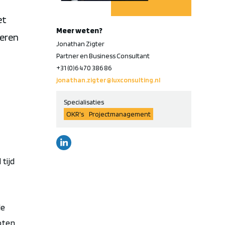
et
Meer weten?
neren
Jonathan Zigter
Partner en Business Consultant
+31 (0)6 470 386 86
jonathan.zigter@luxconsulting.nl
Specialisaties
OKR's
Projectmanagement
 tijd
le
oten