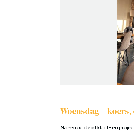
Woensdag – koers, 
Na een ochtend
klant- en proje