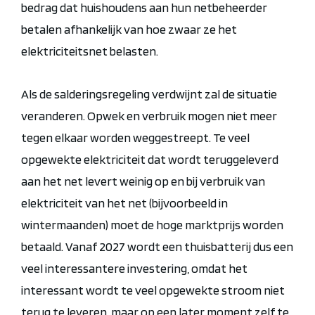
bedrag dat huishoudens aan hun netbeheerder
betalen afhankelijk van hoe zwaar ze het
elektriciteitsnet belasten.
Als de salderingsregeling verdwijnt zal de situatie
veranderen.
Opwek en verbruik mogen niet meer
tegen elkaar worden weggestreept.
Te
veel
opgewekte elektriciteit dat wordt
teruggeleverd
aan het net
levert weinig op en
bij
verbruik van
elektriciteit
van het net
(bijvoorbeeld in
wintermaanden)
moet de hoge marktprijs worden
betaald.
Vanaf 2027
wordt een thuisbatterij dus een
veel interessantere investering
, omdat het
interessant wordt
te
veel
opgewekte stroom niet
terug te leveren, maar op een later moment zelf te